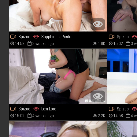
Spizoo
Sapphire LaPiedra
Spizoo
14:59
3 weeks ago
1.8K
15:02
3 w
Spizoo
Lexi Lore
Spizoo
15:02
4 weeks ago
2.2K
14:58
4 w