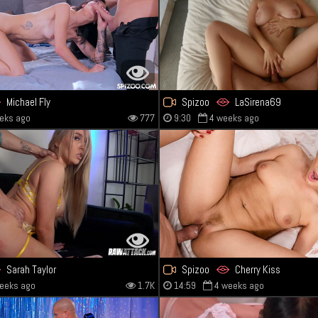
Michael Fly
Spizoo
LaSirena69
eks ago
777
9:30
4 weeks ago
Sarah Taylor
Spizoo
Cherry Kiss
eeks ago
1.7K
14:59
4 weeks ago