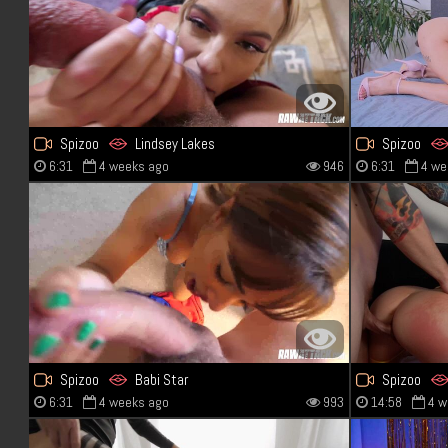
Spizoo
Lindsey Lakes
Spizoo
6:31
4 weeks ago
946
6:31
4 we
Spizoo
Babi Star
Spizoo
6:31
4 weeks ago
993
14:58
4 w