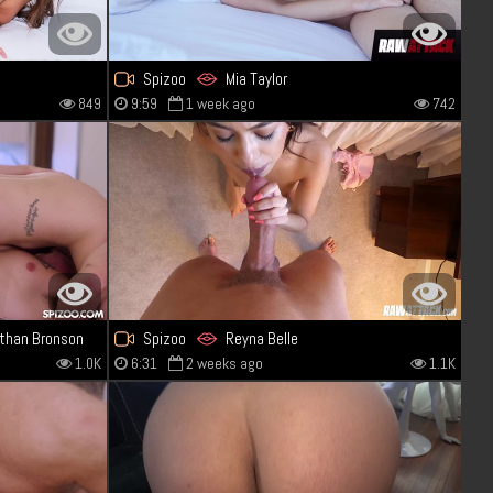
Spizoo
Mia Taylor
849
9:59
1 week ago
742
than Bronson
Spizoo
Reyna Belle
1.0K
6:31
2 weeks ago
1.1K