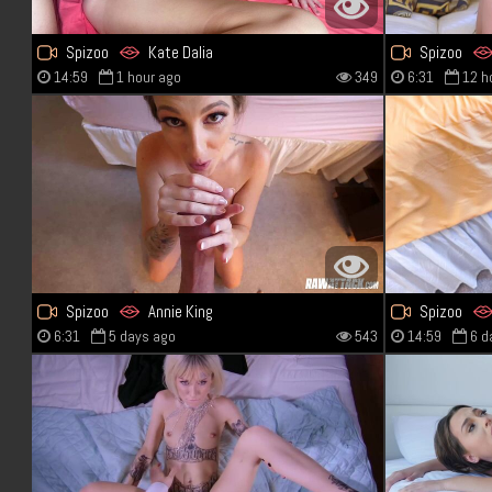
Spizoo
Kate Dalia
Spizoo
14:59
1 hour ago
349
6:31
12 h
Spizoo
Annie King
Spizoo
6:31
5 days ago
543
14:59
6 d