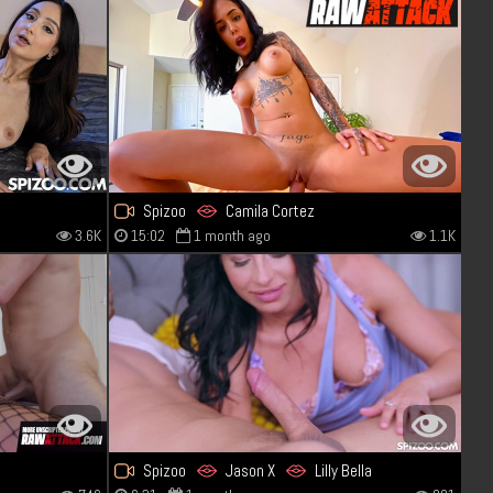
Spizoo
Camila Cortez
3.6K
15:02
1 month ago
1.1K
Spizoo
Jason X
Lilly Bella