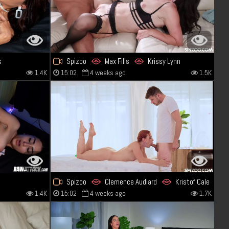
s
Spizoo
Max Fills
Krissy Lynn
1.4K
15:02
4 weeks ago
1.5K
Spizoo
Clemence Audiard
Kristof Cale
1.4K
15:02
4 weeks ago
1.7K