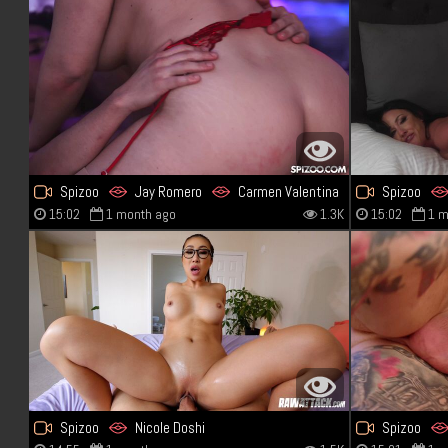
Spizoo
Jay Romero
Carmen Valentina
Spizoo
15:02
1 month ago
1.3K
15:02
1 m
Spizoo
Nicole Doshi
Spizoo