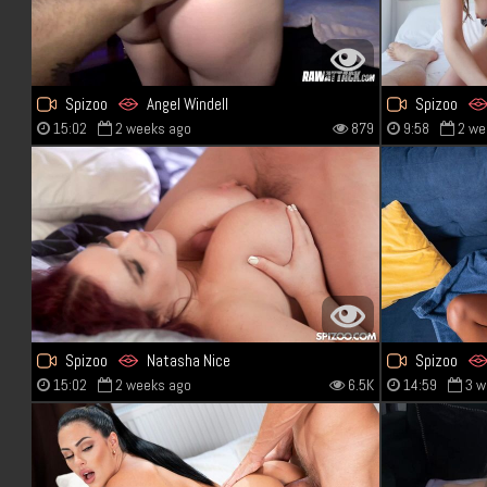
Spizoo
Angel Windell
Spizoo
15:02
2 weeks ago
879
9:58
2 we
Spizoo
Natasha Nice
Spizoo
15:02
2 weeks ago
6.5K
14:59
3 w