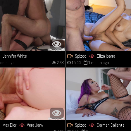
Jennifer White
Spizoo
Eliza Ibarra
onth ago
2.3K
15:00
1 month ago
Max Dior
Vera Jarw
Spizoo
Carmen Caliente