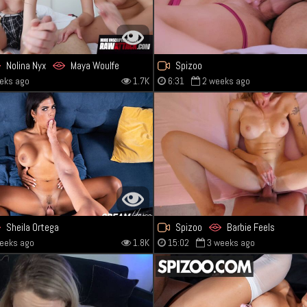
Nolina Nyx
Maya Woulfe
Spizoo
eks ago
1.7K
6:31
2 weeks ago
Sheila Ortega
Spizoo
Barbie Feels
eeks ago
1.8K
15:02
3 weeks ago