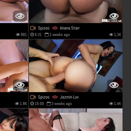
Spizoo
Ariana Starr
881
6:31
2 weeks ago
1.2K
Spizoo
Jazmin Luv
1.8K
15:00
3 weeks ago
1.4K