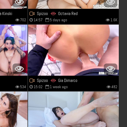
a Kinski
Spizoo
Octavia Red
702
14:57
5 days ago
1.6K
Spizoo
Gia Dimarco
534
15:02
1 week ago
482