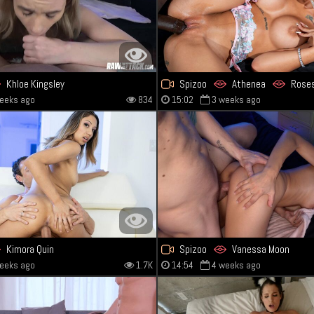
Khloe Kingsley
Spizoo
Athenea
Rose
eeks ago
834
15:02
3 weeks ago
Kimora Quin
Spizoo
Vanessa Moon
eeks ago
1.7K
14:54
4 weeks ago