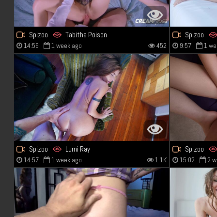
Spizoo
Tabitha Poison
Spizoo
14:59
1 week ago
452
9:57
1 we
Spizoo
Lumi Ray
Spizoo
14:57
1 week ago
1.1K
15:02
2 w