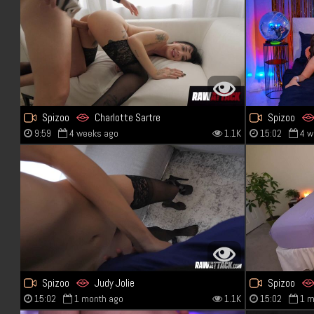
Spizoo
Charlotte Sartre
Spizoo
9:59
4 weeks ago
1.1K
15:02
4 w
Spizoo
Judy Jolie
Spizoo
15:02
1 month ago
1.1K
15:02
1 m