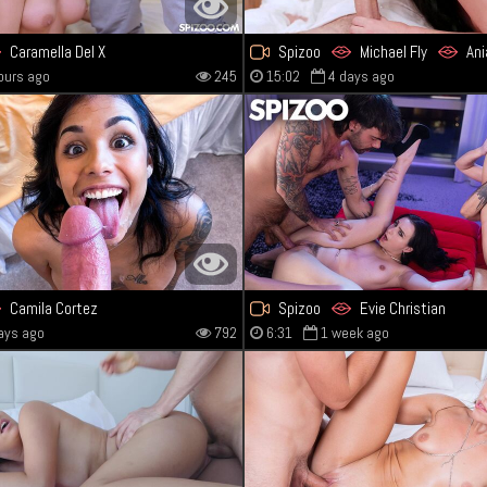
Caramella Del X
Spizoo
Michael Fly
Ani
ours ago
245
15:02
4 days ago
Camila Cortez
Spizoo
Evie Christian
ays ago
792
6:31
1 week ago