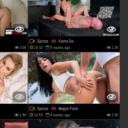
Spizoo
Kama Oxi
3.5K
15:02
4 weeks ago
1.2K
Spizoo
Megan Fiore
1.8K
14:59
4 weeks ago
2.0K