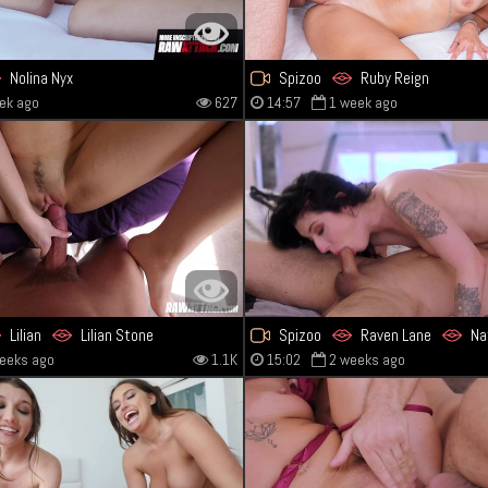
Nolina Nyx
Spizoo
Ruby Reign
ek ago
627
14:57
1 week ago
Lilian
Lilian Stone
Spizoo
Raven Lane
Na
eeks ago
1.1K
15:02
2 weeks ago