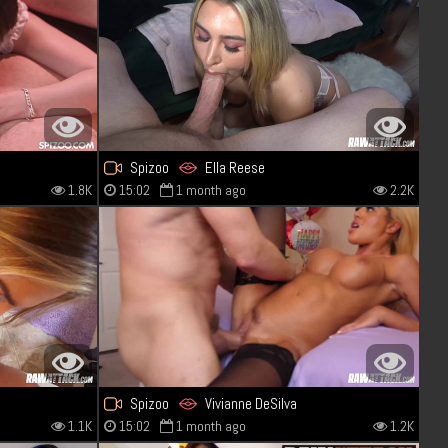
Spizoo
Ella Reese
1.8K
15:02
1 month ago
2.2K
Spizoo
Vivianne DeSilva
1.1K
15:02
1 month ago
1.2K